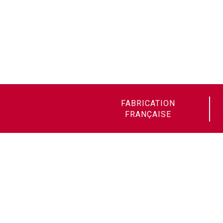
FABRICATION
FRANÇAISE
Soudax Équipements
14 avenue de la Mauldre
78680 Épône - France
Projets soudure: