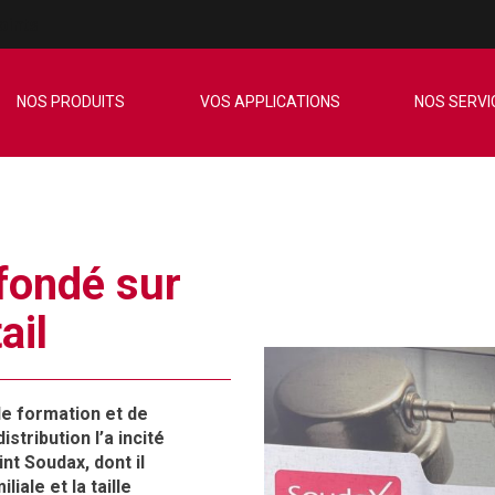
oints
NOS PRODUITS
VOS APPLICATIONS
NOS SERVI
 fondé sur
ail
de formation et de
stribution l’a incité
int Soudax, dont il
ale et la taille