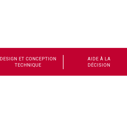
DESIGN ET CONCEPTION
AIDE À LA
TECHNIQUE
DÉCISION
Soudax est fier de faire partie de la
famille de la French Fab et
d'Evolis et de participer ainsi au
rayonnement du savoir-faire
français !