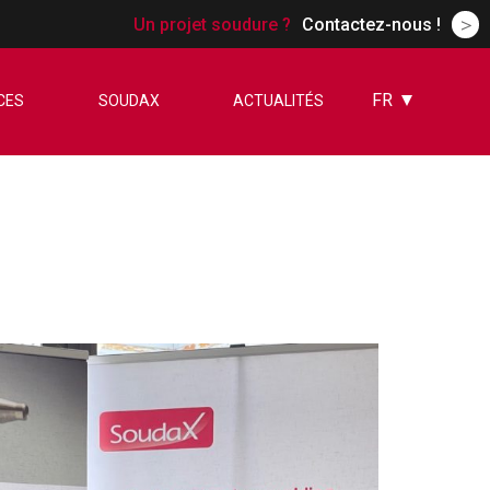
>
Un projet soudure ?
Contactez-nous !
FR
CES
SOUDAX
ACTUALITÉS
EN
ES
DE
CN
RU