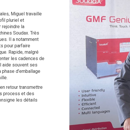
es, Miguel travaille
il pluriel et
 rejoindre la
chines Soudax. Très
ques. Il a notamment
s pour parfaire
ique. Rapide, malgré
gmenter les cadences de
il aide souvent ses
 la phase d’emballage
lle.
en retour transmettre
es process et des
onsigne les détails