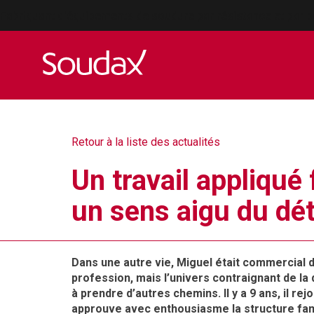
Fabriquant d'équipements de soudure par résistance et par p
Retour à la liste des actualités
Un travail appliqué
un sens aigu du dét
Dans une autre vie, Miguel était commercial 
profession, mais l’univers contraignant de la di
à prendre d’autres chemins. Il y a 9 ans, il rejo
approuve avec enthousiasme la structure famili