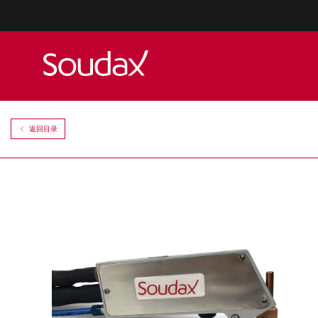
Fabriquant d'équipements de soudure par résistance et par p
返回目录