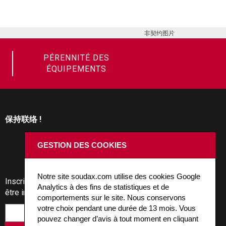
非契约图片
PÉRENNITÉ DES
ÉQUIPEMENTS
保持联络 !
GESTION DES COOKIES
Notre site soudax.com utilise des cookies Google
Inscrivez-vous à notre news pour
Analytics à des fins de statistiques et de
être informé des actualités Soudax.
comportements sur le site. Nous conservons
votre choix pendant une durée de 13 mois. Vous
pouvez changer d’avis à tout moment en cliquant