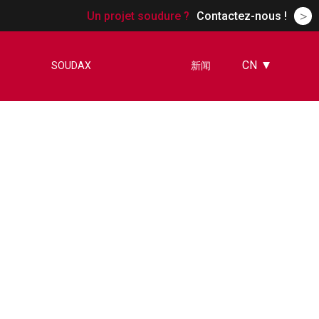
>
Un projet soudure ?
Contactez-nous !
CN
SOUDAX
新闻
FR
EN
ES
DE
RU