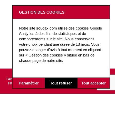
GESTION DES COOKIES
Notre site soudax.com utilise des cookies Google
Analytics à des fins de statistiques et de
comportements sur le site. Nous conservons
votre choix pendant une durée de 13 mois. Vous
pouvez changer d’avis à tout moment en cliquant
sur « Gestion des cookies » située en bas de
chaque page de notre site.
DESIGN ET
AIDE À
FABRICATION
CONCEPTION
LA
Paramétrer
Tout refuser
Tout accepter
FRANÇAISE
TECHNIQUE
DÉCISION
Soudax Équipements
14 avenue de la Mauldre