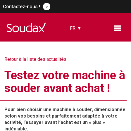
>
Contactez-nous !
FR
EN
ES
DE
Retour à la liste des actualités
CN
RU
Testez votre machine à
souder avant achat !
Pour bien choisir une machine à souder, dimensionnée
selon vos besoins et parfaitement adaptée à votre
activité, l’essayer avant l’achat est un « plus »
indéniable.