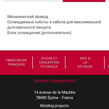
Механический привод.
Охлаждаемые хоботы и кабели для максимальной
долговечности пинцета.
Блок охлаждения (дополнительно)
DESIGN ET
AIDE À
FABRICATION
CONCEPTION
LA
FRANÇAISE
TECHNIQUE
DÉCISION
Soudax Équipements
14 avenue de la Mauldre
78680 Épône - France
Welding projects: