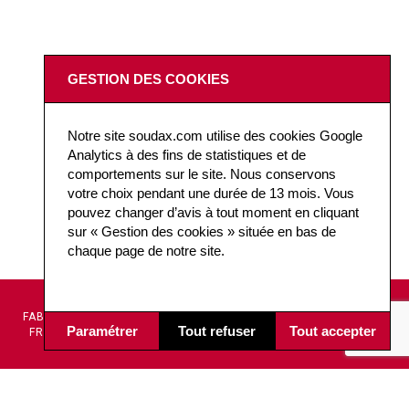
GESTION DES COOKIES
Notre site soudax.com utilise des cookies Google
Analytics à des fins de statistiques et de
comportements sur le site. Nous conservons
votre choix pendant une durée de 13 mois. Vous
pouvez changer d’avis à tout moment en cliquant
sur « Gestion des cookies » située en bas de
chaque page de notre site.
DESIGN ET
AIDE À
FABRICATION
CONCEPTION
LA
Paramétrer
Tout refuser
Tout accepter
FRANÇAISE
TECHNIQUE
DÉCISION
Soudax Équipements