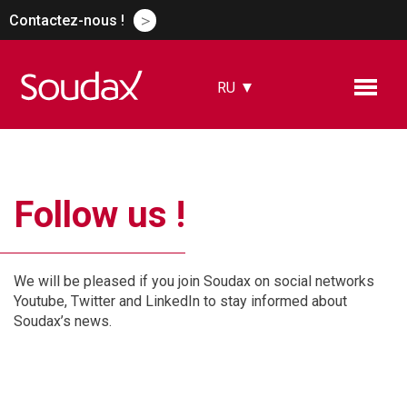
>
Contactez-nous !
RU
FR
EN
ES
DE
Follow us !
CN
We will be pleased if you join Soudax on social networks
Youtube, Twitter and LinkedIn to stay informed about
Soudax’s news.
https://www.youtube.com/
soudax
https://twitter.com/soudax