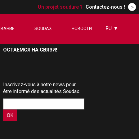
>
Un projet soudure ?
Contactez-nous !
PÉRENNITÉ DES
ÉQUIPEMENTS
RU
ВАНИЕ
SOUDAX
НОВОСТИ
FR
EN
ОСТАЕМСЯ НА СВЯЗИ!
ES
DE
CN
Inscrivez-vous à notre news pour
être informé des actualités Soudax.