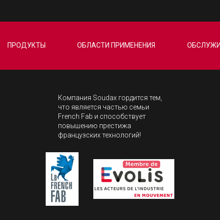
oints
DESIGN ET CONCEPTION
AIDE À LA
TECHNIQUE
DÉCISION
ПРОДУКТЫ
ОБЛАСТИ ПРИМЕНЕНИЯ
ОБСЛУЖИ
Компания Soudax гордится тем,
что является частью семьи
French Fab и способствует
повышению престижа
французских технологий!