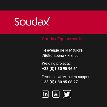
Fabriquant d'équipements de soudure par résistance et par p
FABRICATION
FRANÇAISE
Soudax Équipements
14 avenue de la Mauldre
78680 Épône - France
Welding projects:
+33 (0)1 30 95 96 64
Technical after-sales support:
+33 (0)1 30 95 08 27