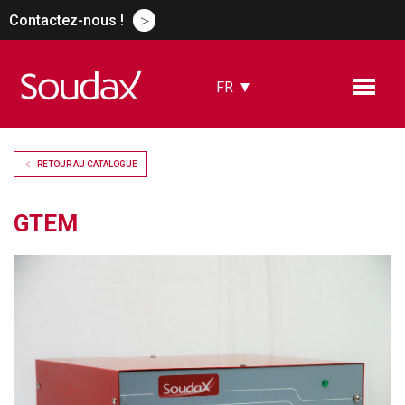
>
Contactez-nous !
FR
EN
ES
DE
RETOUR AU CATALOGUE
CN
RU
GTEM