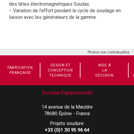
des têtes électromagnétiques Soudax.
– Variation de l’effort pendant le cycle de soudage en
liaison avec les générateurs de la gamme.
Photos non contratuelles
DESIGN ET
AIDE À
FABRICATION
CONCEPTION
LA
FRANÇAISE
TECHNIQUE
DÉCISION
Soudax Équipements
14 avenue de la Mauldre
78680 Épône - France
Projets soudure:
+33 (0)1 30 95 96 64