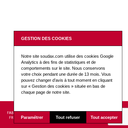
GESTION DES COOKIES
Notre site soudax.com utilise des cookies Google
Analytics à des fins de statistiques et de
comportements sur le site. Nous conservons
votre choix pendant une durée de 13 mois. Vous
pouvez changer d’avis à tout moment en cliquant
sur « Gestion des cookies » située en bas de
chaque page de notre site.
DESIGN ET
AIDE À
FABRICATION
CONCEPTION
LA
Paramétrer
Tout refuser
Tout accepter
FRANÇAISE
TECHNIQUE
DÉCISION