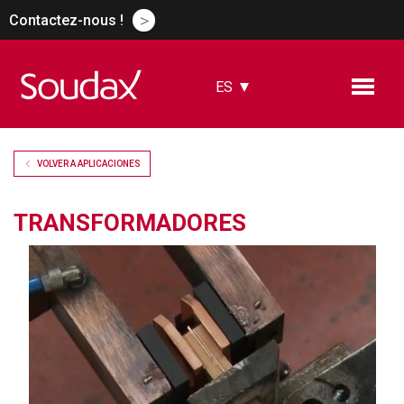
>
Contactez-nous !
ES
FR
EN
DE
VOLVER A APLICACIONES
CN
RU
TRANSFORMADORES