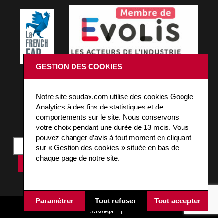
GESTION DES COOKIES
¡PERMANEZCAMOS CONECTADOS!
Notre site soudax.com utilise des cookies Google
Analytics à des fins de statistiques et de
Inscrivez-vous à notre news pour être informé des
comportements sur le site. Nous conservons
actualités Soudax.
votre choix pendant une durée de 13 mois. Vous
pouvez changer d’avis à tout moment en cliquant
sur « Gestion des cookies » située en bas de
chaque page de notre site.
Paramétrer
Tout refuser
Tout accepter
Copyright 2021
L'Agence Planète
|
Todos los derechos reservados
|
Aviso legal
|