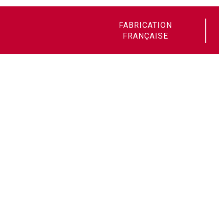
FABRICATION
FRANÇAISE
Soudax Équipements
14 avenue de la Mauldre
78680 Épône - France
Schweißprojekte:
+33 (0)1 30 95 96 64
Technische Unterstützung After-
Sales:
+33 (0)1 30 95 08 27