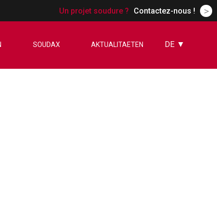
>
Un projet soudure ?
Contactez-nous !
DE
N
SOUDAX
AKTUALITAETEN
FR
EN
ES
CN
RU