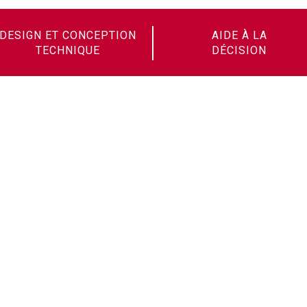
DESIGN ET CONCEPTION
AIDE À LA
TECHNIQUE
DÉCISION
Soudax ist stolz darauf, zur
Familie der French Fab zu
gehören und auf diese Weise zur
Ausstrahlung des französischen
Know-how beizutragen!