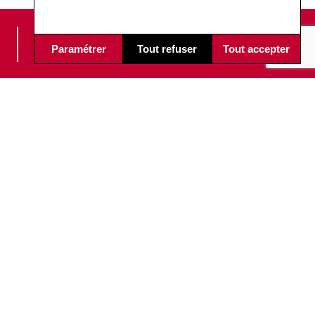
PÉRENNITÉ DES
Paramétrer
Tout refuser
Tout accepter
ÉQUIPEMENTS
BLEIBEN WIR VERNETZT!
Inscrivez-vous à notre news pour
être informé des actualités Soudax.