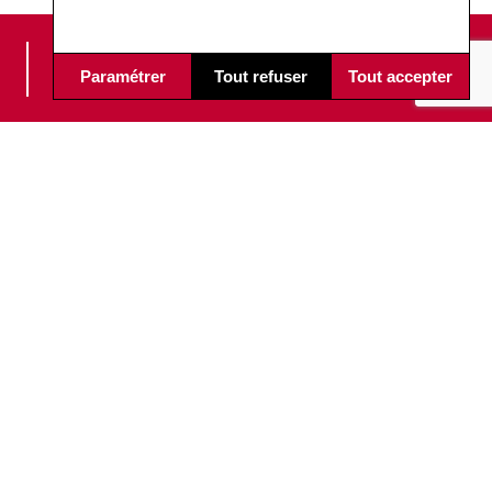
PÉRENNITÉ DES
Paramétrer
Tout refuser
Tout accepter
ÉQUIPEMENTS
BLEIBEN WIR VERNETZT!
Inscrivez-vous à notre news pour
être informé des actualités Soudax.