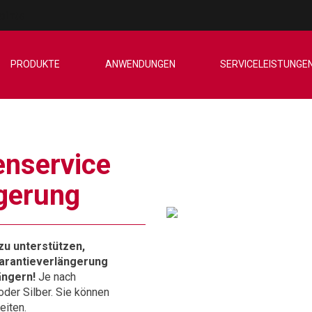
oints
PRODUKTE
ANWENDUNGEN
SERVICELEISTUNGE
nservice
gerung
zu unterstützen,
Garantieverlängerung
ängern!
Je nach
der Silber. Sie können
eiten.