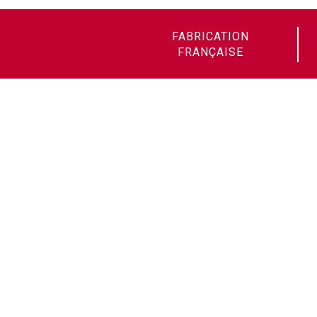
FABRICATION
FRANÇAISE
Soudax Équipements
14 avenue de la Mauldre
78680 Épône - France
Schweißprojekte:
+33 (0)1 30 95 96 64
Technische Unterstützung After-
Sales:
+33 (0)1 30 95 08 27