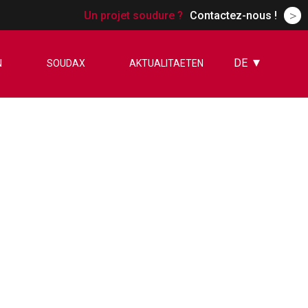
>
Un projet soudure ?
Contactez-nous !
DE
N
SOUDAX
AKTUALITAETEN
FR
EN
ES
CN
RU