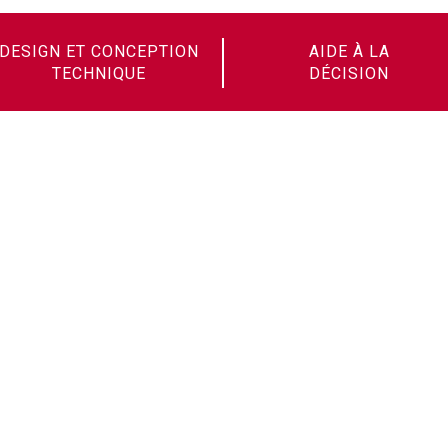
DESIGN ET CONCEPTION
AIDE À LA
TECHNIQUE
DÉCISION
Soudax ist stolz darauf, zur
Familie der French Fab zu
gehören und auf diese Weise zur
Ausstrahlung des französischen
Know-how beizutragen!