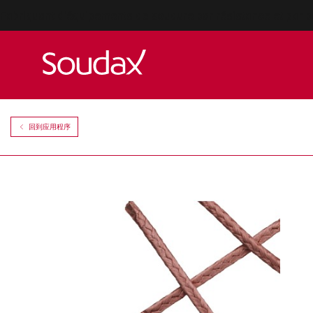
Fabriquant d'équipements de soudure par résistance et par p
回到应用程序