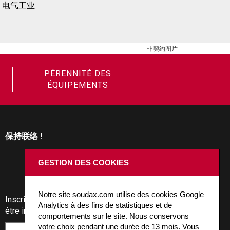
电气工业
非契约图片
PÉRENNITÉ DES
ÉQUIPEMENTS
保持联络 !
GESTION DES COOKIES
Notre site soudax.com utilise des cookies Google
Inscrivez-vous à notre news pour
Analytics à des fins de statistiques et de
être informé des actualités Soudax.
comportements sur le site. Nous conservons
votre choix pendant une durée de 13 mois. Vous