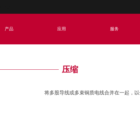
oints
产品
应用
服务
压缩
将多股导线或多束铜质电线合并在一起，以