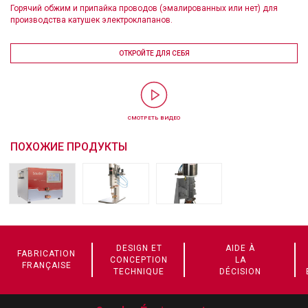
Горячий обжим и припайка проводов (эмалированных или нет) для
производства катушек электроклапанов.
ОТКРОЙТЕ ДЛЯ СЕБЯ
СМОТРЕТЬ ВИДЕО
ПОХОЖИЕ ПРОДУКТЫ
DESIGN ET
AIDE À
FABRICATION
CONCEPTION
LA
FRANÇAISE
TECHNIQUE
DÉCISION