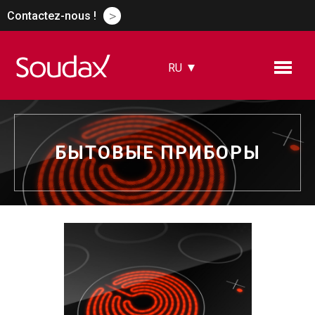
>
Contactez-nous !
RU
FR
EN
ES
DE
БЫТОВЫЕ ПРИБОРЫ
CN