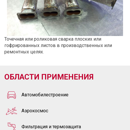
Точечная или роликовая сварка плоских или
гофрированных листов в производственных или
ремонтных целях.
ОБЛАСТИ ПРИМЕНЕНИЯ
Автомобилестроение
Aэрокосмос
Фильтрация и термозащита